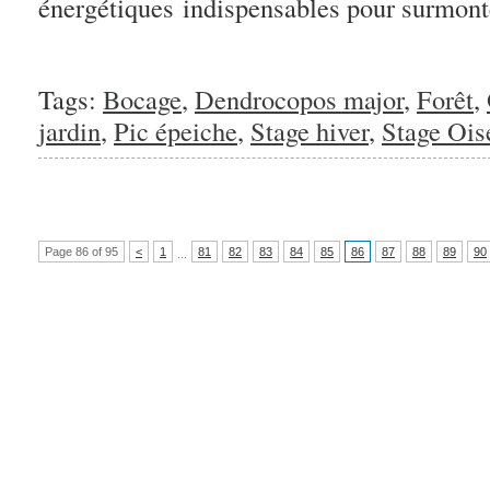
énergétiques indispensables pour surmonte
Tags:
Bocage
,
Dendrocopos major
,
Forêt
,
jardin
,
Pic épeiche
,
Stage hiver
,
Stage Ois
Page 86 of 95
<
1
81
82
83
84
85
86
87
88
89
90
...