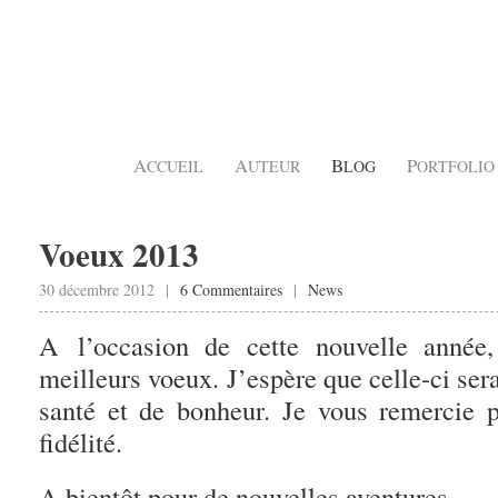
A
A
B
P
CCUEIL
UTEUR
LOG
ORTFOLIO
Voeux 2013
30 décembre 2012 |
6 Commentaires
|
News
A l’occasion de cette nouvelle année
meilleurs voeux. J’espère que celle-ci se
santé et de bonheur. Je vous remercie p
fidélité.
A bientôt pour de nouvelles aventures.