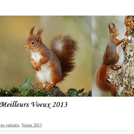
rus vulgaris
,
Voeux 2013