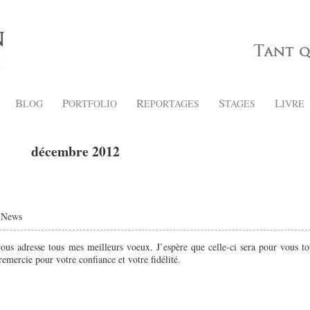
B
P
R
S
L
LOG
ORTFOLIO
EPORTAGES
TAGES
IVRE
décembre 2012
|
News
vous adresse tous mes meilleurs voeux. J’espère que celle-ci sera pour vous to
emercie pour votre confiance et votre fidélité.