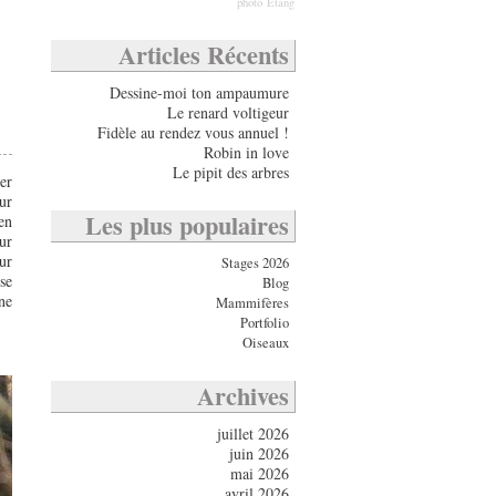
photo
Etang
Articles Récents
Dessine-moi ton ampaumure
Le renard voltigeur
Fidèle au rendez vous annuel !
Robin in love
Le pipit des arbres
er
ur
Les plus populaires
en
ur
ur
Stages 2026
se
Blog
ne
Mammifères
Portfolio
Oiseaux
Archives
juillet 2026
juin 2026
mai 2026
avril 2026