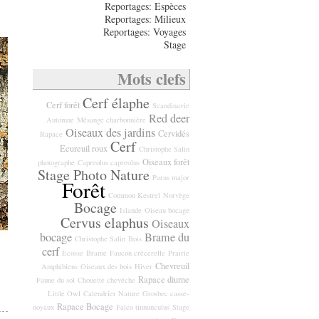
Reportages: Espèces
Reportages: Milieux
Reportages: Voyages
Stage
Mots clefs
Cerf élaphe
Cerf forêt
Scandinavie
Red deer
Automne
Mésange charbonnière
Oiseaux des jardins
Cervidés
Rapace
Cerf
Ecureuil roux
Christophe Salin
Oiseaux forêt
photographe
Capreolus capreolus
Stage Photo Nature
Parus major
Forêt
Common Kestrel
Norvège
Bocage
Islande
Oiseau bocage
Cervus elaphus
Oiseaux
bocage
Brame du
Christophe Salin
Bois
cerf
Ecosse
Brame
Faucon crécerelle
Prairie
Chevreuil
Amphibiens
Oiseaux des bois
Hiver
Rapace diurne
Faune du sol
Chouette chevêche
Little Owl
Calendrier Nature
Grosbec casse-
Rapace Bocage
noyaux
Falco tinnunculus
Stage