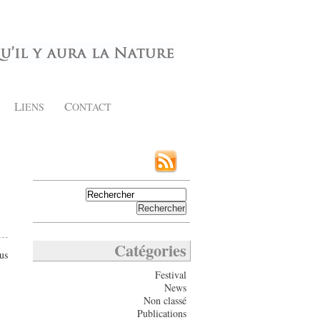
L
C
IENS
ONTACT
Catégories
us
Festival
News
Non classé
Publications