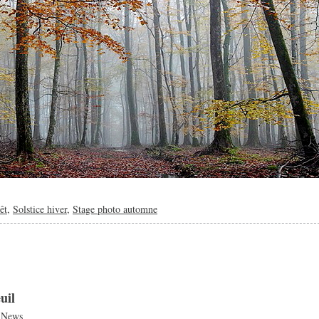
êt
,
Solstice hiver
,
Stage photo automne
uil
|
News