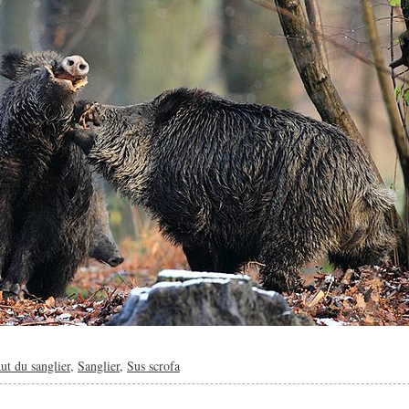
ut du sanglier
,
Sanglier
,
Sus scrofa