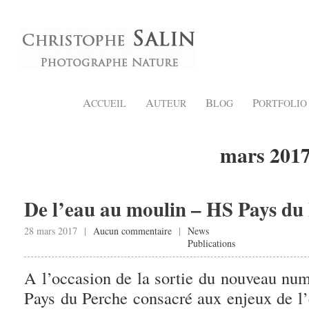
A
A
B
P
CCUEIL
UTEUR
LOG
ORTFOLIO
mars 201
De l’eau au moulin – HS Pays du
28 mars 2017 |
Aucun commentaire
|
News
Publications
A l’occasion de la sortie du nouveau num
Pays du Perche consacré aux enjeux de l’e