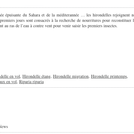
ée épuisante du Sahara et de la méditerannée … les hirondelles rejoignent n
 premiers jours sont consacrés à la recherche de nourritures pour reconstituer l
t au ras de l’eau à contre vent pour venir saisir les premiers insectes.
delle en vol
,
Hirondelle étang
,
Hirondelle migration
,
Hirondelle printemps
,
aux en vol
,
Riparia riparia
News