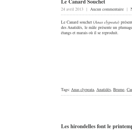
Le Canard Souchet
24 avril 2013 |
Aucun commentaire
|
Le Canard souchet (
Anas clypeata
) présen
des Anatidés, le mâle présente un plumage
étangs et marais où il se reproduit.
Tags:
Anas clypeata
,
Anatidés
,
Brume
,
Ca
Les hirondelles font le printem