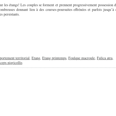
sur les étangs! Les couples se forment et prennent progressivement possession d
 nombreuses donnant lieu à des courses-poursuites effrénées et parfois jusqu’à 
es persistants.
ortement territorial
,
Etang
,
Etang printemps
,
Foulque macroule
,
Fulica atra
,
ceps nigricollis