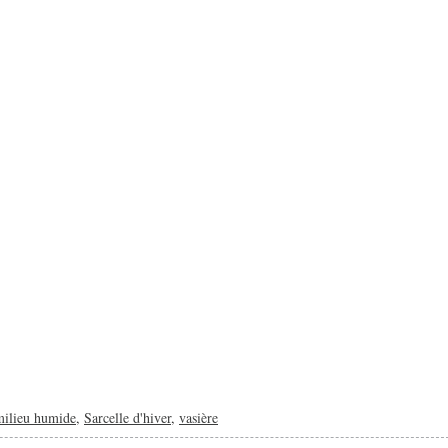
milieu humide
,
Sarcelle d'hiver
,
vasière