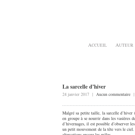
A
A
CCUEIL
UTEUR
La sarcelle d’hiver
24 janvier 2017 |
Aucun commentaire
Malgré sa petite taille, la sarcelle d’hiver 
en groupe à se nourrir dans les vasières de
d’hivernages, il est possible d’observer l
un petit mouvement de la tête vers le ciel
altercations encore les mâles.