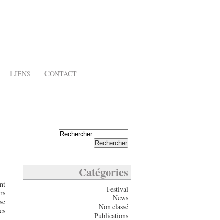
L
C
IENS
ONTACT
Catégories
nt
Festival
rs
News
se
Non classé
es
Publications