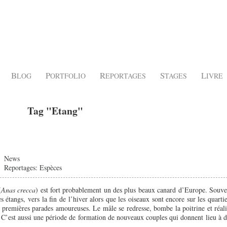
B
P
R
S
L
LOG
ORTFOLIO
EPORTAGES
TAGES
IVRE
Tag "Etang"
|
News
Reportages: Espèces
(
Anas crecca
) est fort probablement un des plus beaux canard d’Europe. Souve
s étangs, vers la fin de l’hiver alors que les oiseaux sont encore sur les quartie
es premières parades amoureuses. Le mâle se redresse, bombe la poitrine et réali
. C’est aussi une période de formation de nouveaux couples qui donnent lieu à d