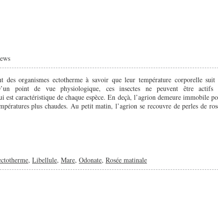
ews
nt des organismes ectotherme à savoir que leur température corporelle suit 
’un point de vue physiologique, ces insectes ne peuvent être actifs 
ui est caractéristique de chaque espèce. En deçà, l’agrion demeure immobile po
mpératures plus chaudes. Au petit matin, l’agrion se recouvre de perles de ros
ectotherme
,
Libellule
,
Mare
,
Odonate
,
Rosée matinale