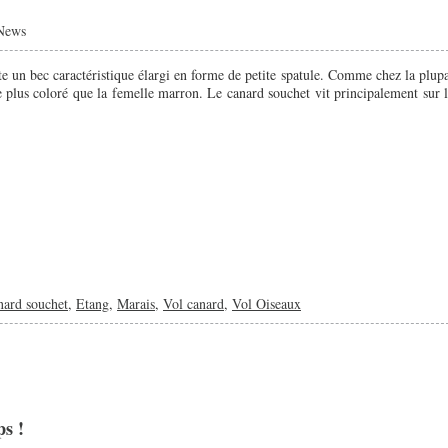
News
te un bec caractéristique élargi en forme de petite spatule. Comme chez la plupa
 plus coloré que la femelle marron. Le canard souchet vit principalement sur l
nard souchet
,
Etang
,
Marais
,
Vol canard
,
Vol Oiseaux
ps !