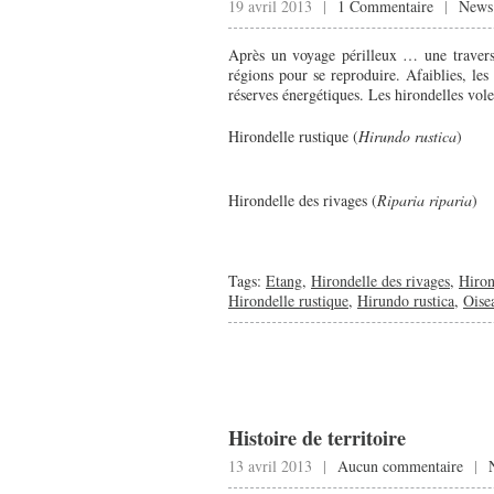
19 avril 2013 |
1 Commentaire
|
News
Après un voyage périlleux … une travers
régions pour se reproduire. Afaiblies, les
réserves énergétiques. Les hirondelles volen
Hirondelle rustique (
Hirundo rustica
)
Hirondelle des rivages (
Riparia riparia
)
Tags:
Etang
,
Hirondelle des rivages
,
Hiron
Hirondelle rustique
,
Hirundo rustica
,
Oise
Histoire de territoire
13 avril 2013 |
Aucun commentaire
|