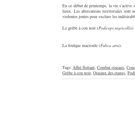
En ce début de printemps, la vie s’active 
lieux. Les altercations territoriales sont
violentes joutes pour exclure les indésirabl
Le grèbe à cou noir (
Podiceps nigricollis
)
La foulque macroule (
Fulica atra
).
Tags:
Affut flottant
,
Combat oiseaux
,
Comp
Grèbe à cou noir
,
Oiseaux des etangs
,
Podi