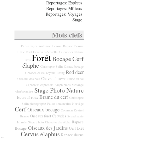
Reportages: Espèces
Reportages: Milieux
Reportages: Voyages
Stage
Mots clefs
Parus major
Automne
Ecosse
Rapace
Prairie
Little Owl
Faucon crécerelle
Calendrier Nature
Forêt
Bocage
Cerf
Bois
élaphe
Christophe Salin
Oiseau bocage
Red deer
Grosbec casse-noyaux
Etang
Chevreuil
Oiseaux des bois
Hiver
Faune du sol
Capreolus capreolus
Amphibiens
Mésange
Stage Photo Nature
charbonnière
Brame du cerf
Ecureuil roux
Christophe
Salin photographe
Falco tinnunculus
Norvège
Cerf
Oiseaux bocage
Common Kestrel
Oiseaux forêt
Cervidés
Brame
Scandinavie
Rapace
Islande
Stage photo
Chouette chevêche
Oiseaux des jardins
Bocage
Cerf forêt
Cervus elaphus
Rapace diurne