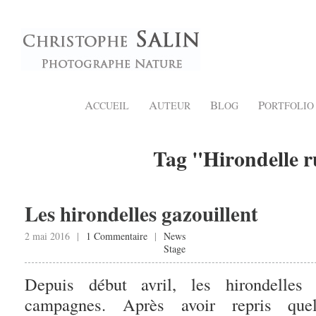
A
A
B
P
CCUEIL
UTEUR
LOG
ORTFOLIO
Tag "Hirondelle r
Les hirondelles gazouillent
2 mai 2016 |
1 Commentaire
|
News
Stage
Depuis début avril, les hirondelles
campagnes. Après avoir repris quel