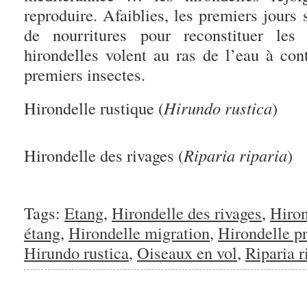
reproduire. Afaiblies, les premiers jours
de nourritures pour reconstituer les 
hirondelles volent au ras de l’eau à cont
premiers insectes.
Hirondelle rustique (
Hirundo rustica
)
Hirondelle des rivages (
Riparia riparia
)
Tags:
Etang
,
Hirondelle des rivages
,
Hiron
étang
,
Hirondelle migration
,
Hirondelle p
Hirundo rustica
,
Oiseaux en vol
,
Riparia r