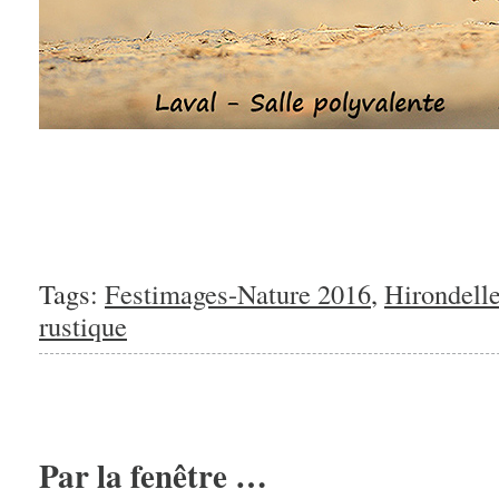
Tags:
Festimages-Nature 2016
,
Hirondelle
rustique
Par la fenêtre …