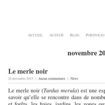
A
A
B
P
CCUEIL
UTEUR
LOG
ORTFOLIO
novembre 2
Le merle noir
24 novembre 2015 |
Aucun commentaire
|
News
Le merle noir (
Turdus merula
) est une es
savoir qu’elle se rencontre dans de nomb
et forêts, les haies, jardins, les zones