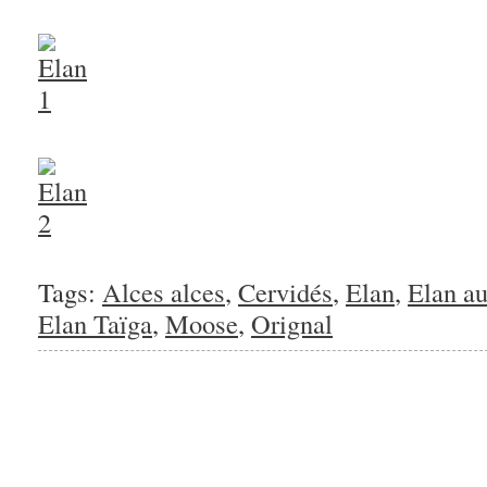
Tags:
Alces alces
,
Cervidés
,
Elan
,
Elan a
Elan Taïga
,
Moose
,
Orignal