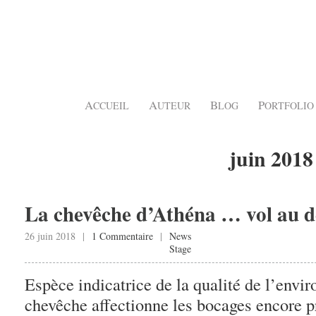
A
A
B
P
CCUEIL
UTEUR
LOG
ORTFOLIO
juin 2018
La chevêche d’Athéna … vol au de
26 juin 2018 |
1 Commentaire
|
News
Stage
Espèce indicatrice de la qualité de l’envi
chevêche affectionne les bocages encore p