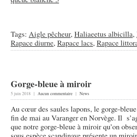
Tags:
Aigle pêcheur
,
Haliaeetus albicilla
,
Rapace diurne
,
Rapace lacs
,
Rapace littor
Gorge-bleue à miroir
5 juin 2018 |
Aucun commentaire
|
News
Au cœur des saules lapons, le gorge-bleue
fin de mai au Varanger en Norvège. Il s’a
que notre gorge-bleue à miroir qu’on obse
sous espèce scandinave présente un miroir