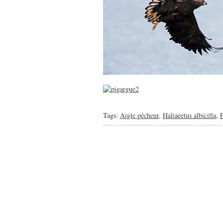
Tags:
Aigle pêcheur
,
Haliaeetus albicilla
,