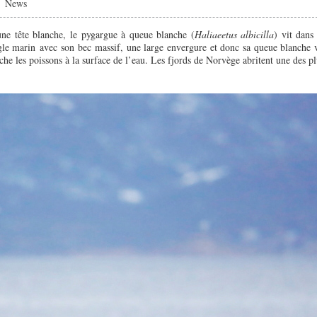
|
News
ne tête blanche, le pygargue à queue blanche (
Haliaeetus albicilla
) vit dans 
gle marin avec son bec massif, une large envergure et donc sa queue blanche v
he les poissons à la surface de l’eau. Les fjords de Norvège abritent une des pl