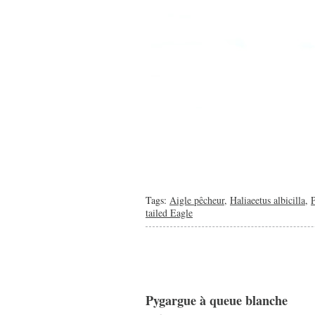
Tags:
Aigle pêcheur
,
Haliaeetus albicilla
,
tailed Eagle
Pygargue à queue blanche