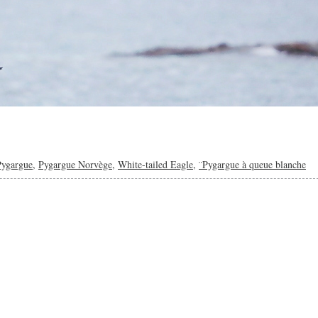
Pygargue
,
Pygargue Norvège
,
White-tailed Eagle
,
¨Pygargue à queue blanche