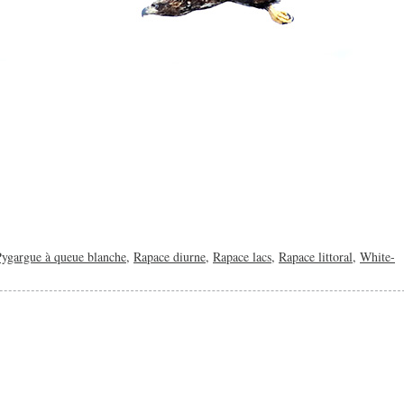
Pygargue à queue blanche
,
Rapace diurne
,
Rapace lacs
,
Rapace littoral
,
White-