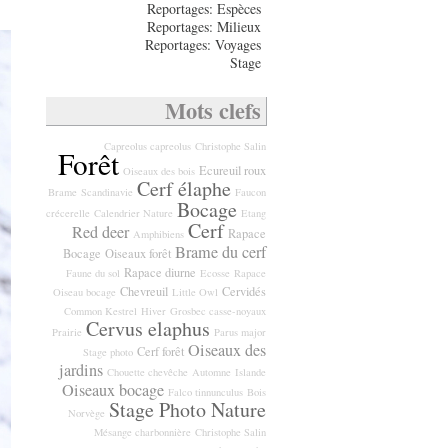
Reportages: Espèces
Reportages: Milieux
Reportages: Voyages
Stage
Mots clefs
Capreolus capreolus
Christophe Salin
Forêt
Ecureuil roux
Oiseaux des bois
Cerf élaphe
Brame
Scandinavie
Faucon
Bocage
crécerelle
Calendrier Nature
Etang
Cerf
Red deer
Rapace
Amphibiens
Brame du cerf
Bocage
Oiseaux forêt
Rapace diurne
Faune du sol
Ecosse
Rapace
Chevreuil
Cervidés
Oiseau bocage
Little Owl
Common Kestrel
Hiver
Grosbec casse-noyaux
Cervus elaphus
Prairie
Parus major
Oiseaux des
Cerf forêt
Stage photo
jardins
Chouette chevêche
Automne
Islande
Oiseaux bocage
Falco tinnunculus
Bois
Stage Photo Nature
Norvège
Mésange charbonnière
Christophe Salin