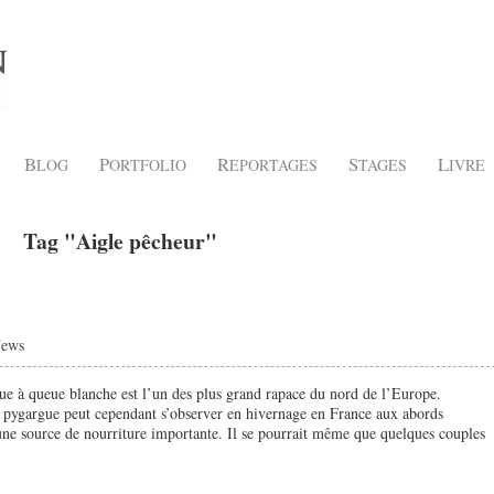
B
P
R
S
L
LOG
ORTFOLIO
EPORTAGES
TAGES
IVRE
Tag "Aigle pêcheur"
ews
ue à queue blanche est l’un des plus grand rapace du nord de l’Europe.
e pygargue peut cependant s’observer en hivernage en France aux abords
une source de nourriture importante. Il se pourrait même que quelques couples