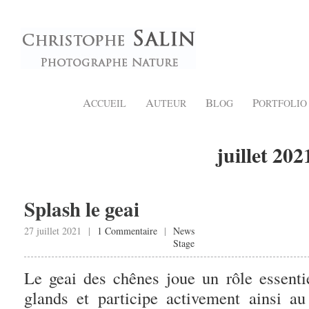
A
A
B
P
CCUEIL
UTEUR
LOG
ORTFOLIO
juillet 202
Splash le geai
27 juillet 2021 |
1 Commentaire
|
News
Stage
Le geai des chênes joue un rôle essenti
glands et participe activement ainsi a