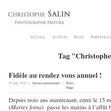
A
A
B
P
CCUEIL
UTEUR
LOG
ORTFOLIO
Tag "Christophe
Fidèle au rendez vous annuel !
25 mai 2026 |
Aucun commentaire
|
News
Stage
Depuis trois ans maintenant, entre le 15 ma
(
Martes foina
) passe les matins à l’affût b