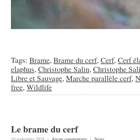
Tags:
Brame
,
Brame du cerf
,
Cerf
,
Cerf é
elaphus
,
Christophe Salin
,
Christophe Sal
Libre et Sauvage
,
Marche parallèle cerf
,
N
free
,
Wildlife
Le brame du cerf
10 septembre 2024 |
Aucun commentaire
|
News