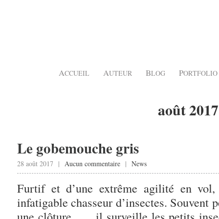
A
A
B
P
CCUEIL
UTEUR
LOG
ORTFOLIO
août 2017
Le gobemouche gris
28 août 2017 |
Aucun commentaire
|
News
Furtif et d’une extrême agilité en vol
infatigable chasseur d’insectes. Souvent p
une clôture … il surveille les petits ins