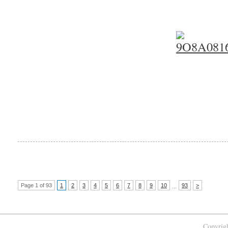
Page 1 of 93
1
2
3
4
5
6
7
8
9
10
93
>
...
Copyrigh