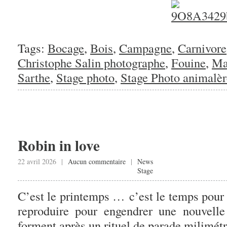
Tags:
Bocage
,
Bois
,
Campagne
,
Carnivore
Christophe Salin photographe
,
Fouine
,
Ma
Sarthe
,
Stage photo
,
Stage Photo animalèr
Robin in love
22 avril 2026 |
Aucun commentaire
|
News
Stage
C’est le printemps … c’est le temps pour
reproduire pour engendrer une nouvelle
forment après un rituel de parade milimétr