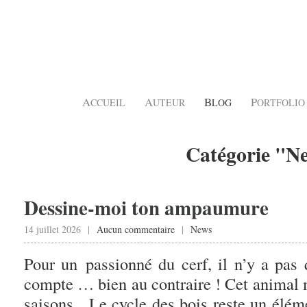
A
A
B
P
CCUEIL
UTEUR
LOG
ORTFOLIO
Catégorie "N
Dessine-moi ton ampaumure
14 juillet 2026 |
Aucun commentaire
|
News
Pour un passionné du cerf, il n’y a pas
compte … bien au contraire ! Cet animal 
saisons. Le cycle des bois reste un élém