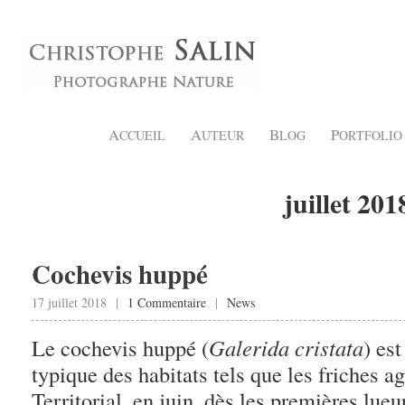
A
A
B
P
CCUEIL
UTEUR
LOG
ORTFOLIO
juillet 201
Cochevis huppé
17 juillet 2018 |
1 Commentaire
|
News
Le cochevis huppé (
Galerida cristata
) es
typique des habitats tels que les friches agr
Territorial, en juin, dès les premières lueu