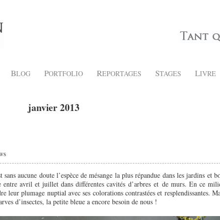
B
P
R
S
L
LOG
ORTFOLIO
EPORTAGES
TAGES
IVRE
janvier 2013
ws
st sans aucune doute l’espèce de mésange la plus répandue dans les jardins et bo
 entre avril et juillet dans différentes cavités d’arbres et de murs. En ce mili
 leur plumage nuptial avec ses colorations contrastées et resplendissantes. Ma
arves d’insectes, la petite bleue a encore besoin de nous !