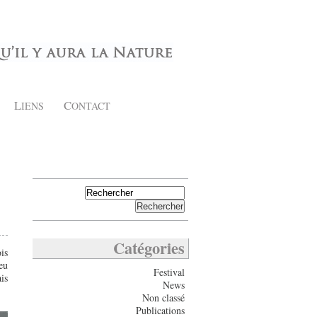
L
C
IENS
ONTACT
Catégories
is
eu
Festival
is
News
Non classé
Publications