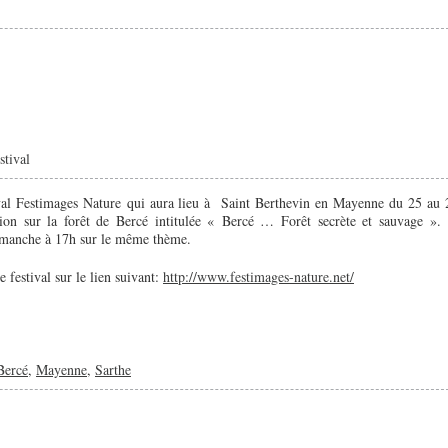
stival
ival Festimages Nature qui aura lieu à Saint Berthevin en Mayenne du 25 au 
tion sur la forêt de Bercé intitulée « Bercé … Forêt secrète et sauvage ». 
dimanche à 17h sur le même thème.
 festival sur le lien suivant:
http://www.festimages-nature.net/
Bercé
,
Mayenne
,
Sarthe