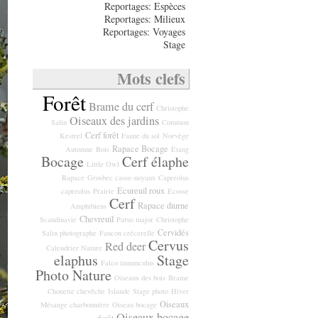
Reportages: Espèces
Reportages: Milieux
Reportages: Voyages
Stage
Mots clefs
Forêt
Brame du cerf
Christophe
Oiseaux des jardins
Salin
Common
Cerf forêt
Kestrel
Faune du sol
Norvège
Rapace Bocage
Automne
Bois
Etang
Bocage
Cerf élaphe
Little Owl
Rapace
Grosbec casse-noyaux
Capreolus
Ecureuil roux
capreolus
Prairie
Ecosse
Cerf
Rapace diurne
Amphibiens
Chevreuil
Scandinavie
Parus major
Christophe
Cervidés
Salin photographe
Faucon crécerelle
Cervus
Red deer
Calendrier Nature
elaphus
Stage
Falco tinnunculus
Photo Nature
Oiseaux des bois
Brame
Chouette chevêche
Islande
Stage photo
Hiver
Oiseaux
Mésange charbonnière
Oiseau bocage
Oiseaux bocage