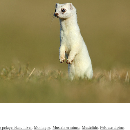
 pelage blanc hiver
,
Montagne
,
Mustela erminea
,
Mustélidé
,
Pelouse alpine
,