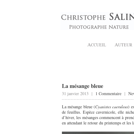
A
A
CCUEIL
UTEUR
La mésange bleue
31 janvier 2013 |
1 Commentaire
|
Ne
La mésange bleue (
Cyanistes caeruleus
) e
de feuillus. Espèce cavernicole, elle niche
d’hiver, les mésanges commencent à prendre
en attendant le retour du printemps et les l