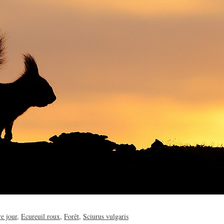
e jour
,
Ecureuil roux
,
Forêt
,
Sciurus vulgaris