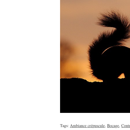
Tags:
Ambiance crépuscule
,
Bocage
,
Contr