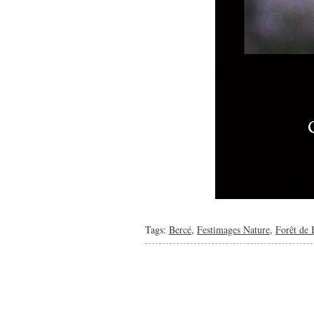
Tags:
Bercé
,
Festimages Nature
,
Forêt de 