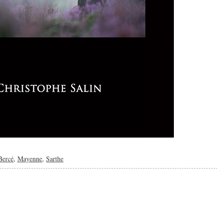
Bercé
,
Mayenne
,
Sarthe