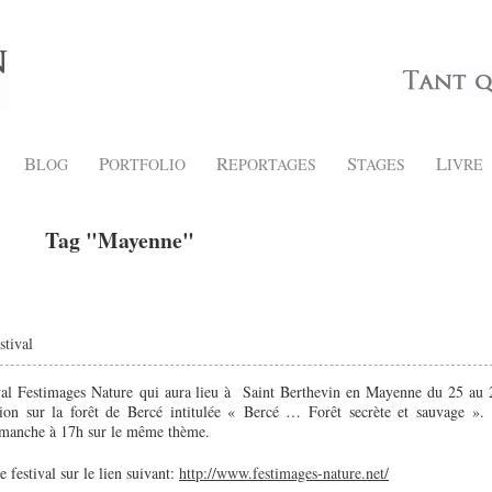
B
P
R
S
L
LOG
ORTFOLIO
EPORTAGES
TAGES
IVRE
Tag "Mayenne"
stival
ival Festimages Nature qui aura lieu à Saint Berthevin en Mayenne du 25 au 
tion sur la forêt de Bercé intitulée « Bercé … Forêt secrète et sauvage ». 
dimanche à 17h sur le même thème.
 festival sur le lien suivant:
http://www.festimages-nature.net/