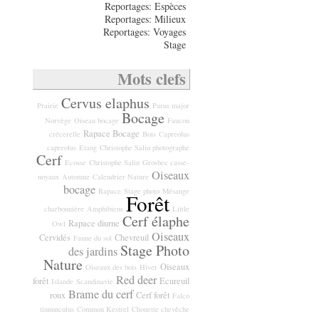
Reportages: Espèces
Reportages: Milieux
Reportages: Voyages
Stage
Mots clefs
Cervus elaphus
Prairie
Parus major
Bocage
Norvège
Oiseau bocage
Faucon
Rapace Bocage
crécerelle
Bois
Capreolus
capreolus
Etang
Christophe Salin photographe
Cerf
Ecosse
Christophe Salin
Grosbec casse-
Oiseaux
noyaux
Automne
Calendrier Nature
bocage
Rapace
Stage photo
Mésange
Forêt
charbonnière
Amphibiens
Little
Cerf élaphe
Rapace diurne
Owl
Oiseaux
Cervidés
Chevreuil
Faune du sol
Stage Photo
des jardins
Nature
Oiseaux
Oiseaux des bois
Hiver
Red deer
forêt
Ecureuil
Islande
Scandinavie
Brame du cerf
roux
Cerf forêt
Falco
tinnunculus
Common Kestrel
Chouette chevêche