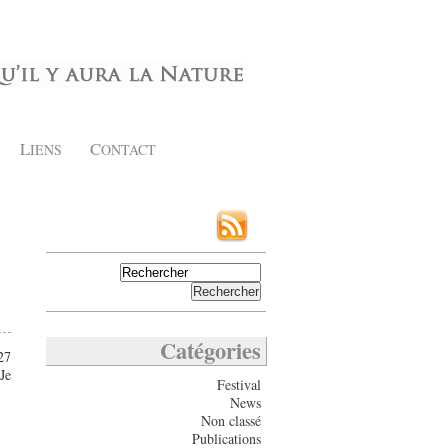
L
C
IENS
ONTACT
Catégories
27
Je
Festival
News
Non classé
Publications