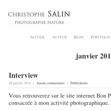
A
A
B
P
CCUEIL
UTEUR
LOG
ORTFOLIO
janvier 20
Interview
29 janvier 2014 |
Aucun commentaire
|
Publications
Vous retrouverez sur le site internet Bon 
consacrée à mon activité photographique.