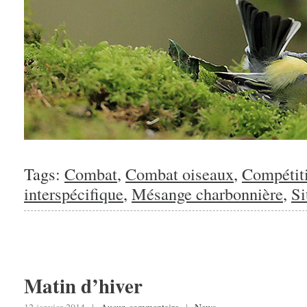
Tags:
Combat
,
Combat oiseaux
,
Compétit
interspécifique
,
Mésange charbonnière
,
Si
Matin d’hiver