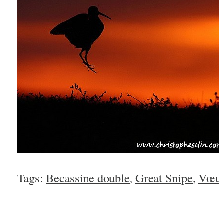
Tags:
Becassine double
,
Great Snipe
,
Vœ