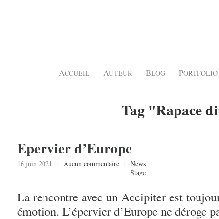
A
A
B
P
CCUEIL
UTEUR
LOG
ORTFOLIO
Tag "Rapace d
Epervier d’Europe
16 juin 2021 |
Aucun commentaire
|
News
Stage
La rencontre avec un Accipiter est toujour
émotion. L’épervier d’Europe ne déroge pas