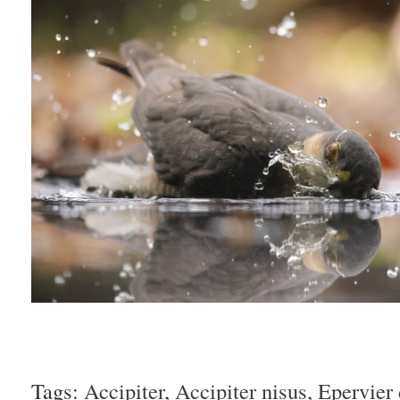
Tags:
Accipiter
,
Accipiter nisus
,
Epervier