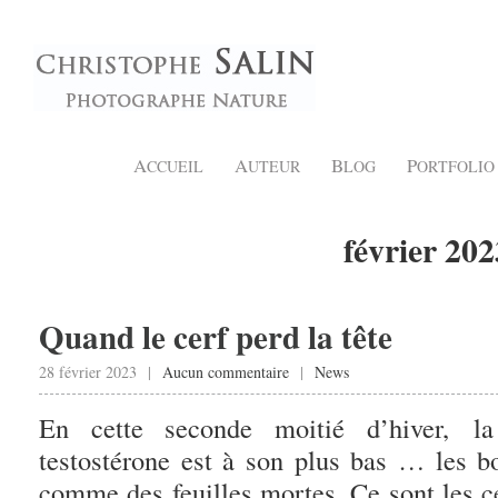
A
A
B
P
CCUEIL
UTEUR
LOG
ORTFOLIO
février 202
Quand le cerf perd la tête
28 février 2023 |
Aucun commentaire
|
News
En cette seconde moitié d’hiver, l
testostérone est à son plus bas … les 
comme des feuilles mortes. Ce sont les
c