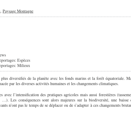
e
,
Paysage Montagne
ews
eportages: Espèces
eportages: Milieux
s plus diversifiés de la planète avec les fonds marins et la forêt équatoriale. Ma
acée par les diverses activités humaines et les changements climatiques.
s avec l’intensification des pratiques agricoles mais aussi forestières (tasseme
ion …). Les conséquences sont alors majeures sur la biodiversité, une baisse 
ivants n’ont pas le temps de se déplacer ou de s’adapter à ces changements bruta