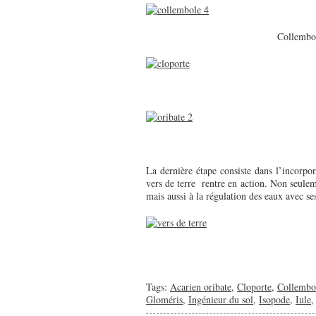
Collembol
La dernière étape consiste dans l’incorpora
vers de terre rentre en action. Non seulem
mais aussi à la régulation des eaux avec ses 
Tags:
Acarien oribate
,
Cloporte
,
Collembo
Gloméris
,
Ingénieur du sol
,
Isopode
,
Iule