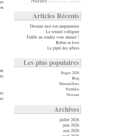
Nature
es
Oiseau bocage
Automne
on
Articles Récents
Dessine-moi ton ampaumure
Le renard voltigeur
Fidèle au rendez vous annuel !
Robin in love
Le pipit des arbres
Les plus populaires
nt
Stages 2026
ts
Blog
Mammifères
Portfolio
es
Oiseaux
es
Archives
juillet 2026
juin 2026
mai 2026
avril 2026