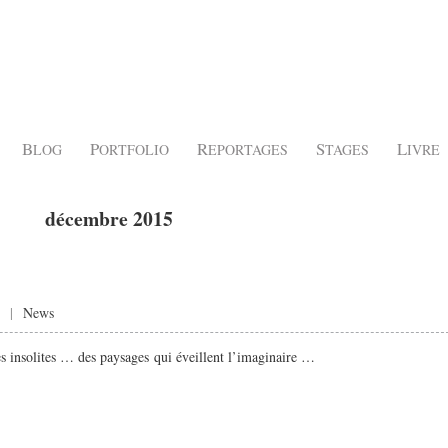
B
P
R
S
L
LOG
ORTFOLIO
EPORTAGES
TAGES
IVRE
décembre 2015
|
News
s insolites … des paysages qui éveillent l’imaginaire …