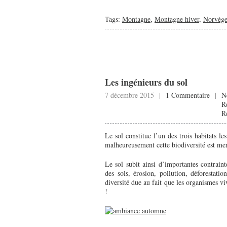
Tags:
Montagne
,
Montagne hiver
,
Norvèg
Les ingénieurs du sol
7 décembre 2015 |
1 Commentaire
|
N
R
R
Le sol constitue l’un des trois habitats le
malheureusement cette biodiversité est men
Le sol subit ainsi d’importantes contrainte
des sols, érosion, pollution, déforestat
diversité due au fait que les organismes v
!