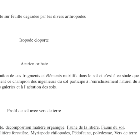
e sur feuille dégradée par les divers arthropodes
Isopode cloporte
Acarien oribate
tion de ces fragments et éléments nutritifs dans le sol et c’est à ce stade que 
ent ce champion des ingénieurs du sol participe à l’enrichissement naturel du s
galeries et à l’aération des sols.
Profil de sol avec vers de terre
le
,
décomposition matière organique
,
Faune de la litière
,
Faune du sol
,
,
litière forestière
,
Myriapode chilopodes
,
Pédofaune
,
polydesme
,
Vers de terre