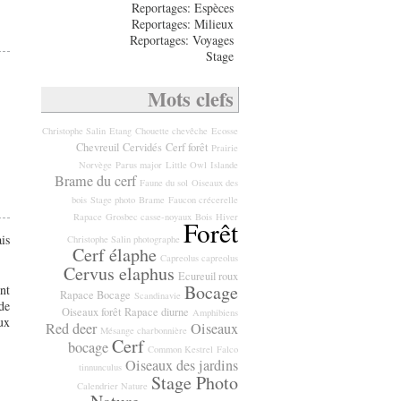
Reportages: Espèces
Reportages: Milieux
Reportages: Voyages
Stage
Mots clefs
Christophe Salin
Etang
Chouette chevêche
Ecosse
Chevreuil
Cervidés
Cerf forêt
Prairie
Norvège
Parus major
Little Owl
Islande
Brame du cerf
Faune du sol
Oiseaux des
bois
Stage photo
Brame
Faucon crécerelle
Rapace
Grosbec casse-noyaux
Bois
Hiver
Forêt
is
Christophe Salin photographe
Cerf élaphe
Capreolus capreolus
Cervus elaphus
Ecureuil roux
Bocage
nt
Rapace Bocage
Scandinavie
de
Oiseaux forêt
Rapace diurne
Amphibiens
ux
Red deer
Oiseaux
Mésange charbonnière
Cerf
bocage
Common Kestrel
Falco
Oiseaux des jardins
tinnunculus
Stage Photo
Calendrier Nature