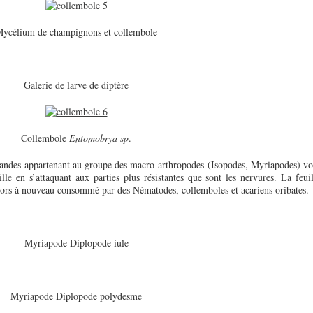
ycélium de champignons et collembole
Galerie de larve de diptère
Collembole
Entomobrya sp
.
randes appartenant au groupe des macro-arthropodes (Isopodes, Myriapodes) vo
ille en s’attaquant aux parties plus résistantes que sont les nervures. La feuil
alors à nouveau consommé par des Nématodes, collemboles et acariens oribates.
Myriapode Diplopode iule
Myriapode Diplopode polydesme