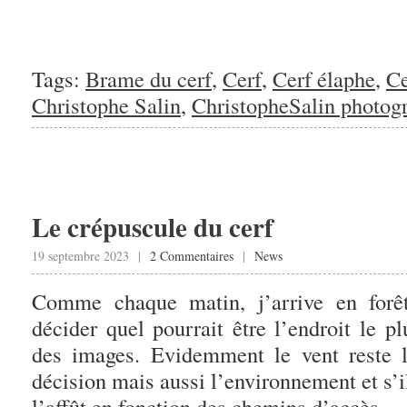
Tags:
Brame du cerf
,
Cerf
,
Cerf élaphe
,
Ce
Christophe Salin
,
ChristopheSalin photog
Le crépuscule du cerf
19 septembre 2023 |
2 Commentaires
|
News
Comme chaque matin, j’arrive en forê
décider quel pourrait être l’endroit le p
des images. Evidemment le vent reste l
décision mais aussi l’environnement et s’il
l’affût en fonction des chemins d’accès.