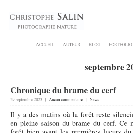
A
A
B
P
CCUEIL
UTEUR
LOG
ORTFOLIO
septembre 2
Chronique du brame du cerf
29 septembre 2023 |
Aucun commentaire
|
News
Il y a des matins où la forêt reste silen
en pleine saison du brame du cerf. Ce 
forêt bien avant les premières lueurs du 