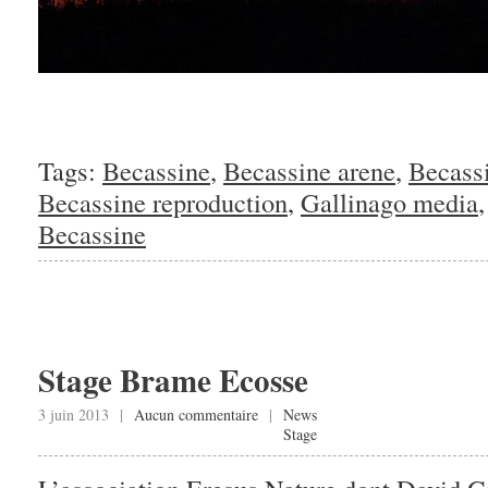
Tags:
Becassine
,
Becassine arene
,
Becass
Becassine reproduction
,
Gallinago media
Becassine
Stage Brame Ecosse
3 juin 2013 |
Aucun commentaire
|
News
Stage