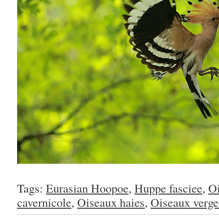
Tags:
Eurasian Hoopoe
,
Huppe fasciee
,
O
cavernicole
,
Oiseaux haies
,
Oiseaux verge