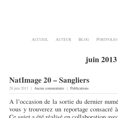
A
A
B
P
CCUEIL
UTEUR
LOG
ORTFOLIO
juin 2013
NatImage 20 – Sangliers
28 juin 2013 |
Aucun commentaire
|
Publications
A l’occasion de la sortie du dernier num
vous y trouverez un reportage consacré à
Ce sujet a été réalisé en collaboration av