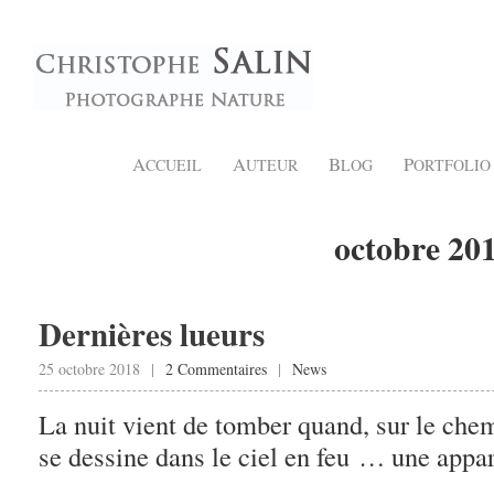
A
A
B
P
CCUEIL
UTEUR
LOG
ORTFOLIO
octobre 20
Dernières lueurs
25 octobre 2018 |
2 Commentaires
|
News
La nuit vient de tomber quand, sur le chem
se dessine dans le ciel en feu … une appa