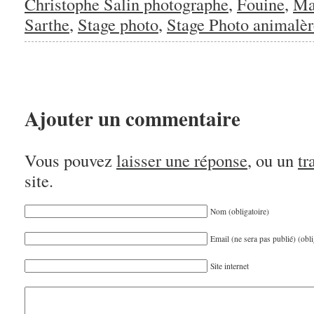
Christophe Salin photographe
,
Fouine
,
Ma
Sarthe
,
Stage photo
,
Stage Photo animalèr
Ajouter un commentaire
Vous pouvez
laisser une réponse
, ou un
tr
site.
Nom (obligatoire)
Email (ne sera pas publié) (obli
Site internet