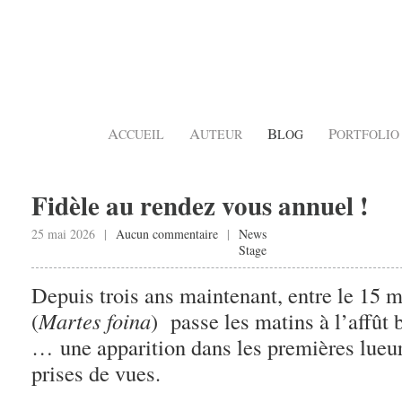
A
A
B
P
CCUEIL
UTEUR
LOG
ORTFOLIO
Fidèle au rendez vous annuel !
25 mai 2026 |
Aucun commentaire
|
News
Stage
Depuis trois ans maintenant, entre le 15 ma
(
Martes foina
) passe les matins à l’affût b
… une apparition dans les premières lueurs
prises de vues.