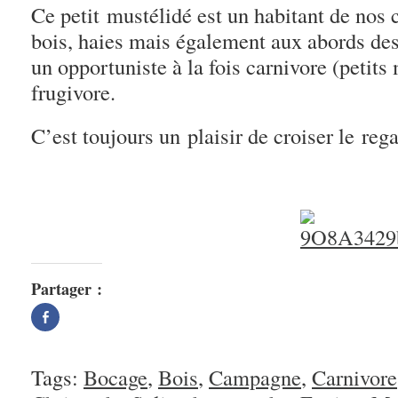
Ce petit mustélidé est un habitant de nos 
bois, haies mais également aux abords des
un opportuniste à la fois carnivore (petit
frugivore.
C’est toujours un plaisir de croiser le reg
Partager :
Partager
sur
Facebook(ouvre
dans
une
nouvelle
Tags:
Bocage
,
Bois
,
Campagne
,
Carnivore
fenêtre)