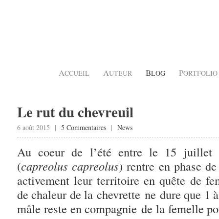
A
A
B
P
CCUEIL
UTEUR
LOG
ORTFOLIO
Le rut du chevreuil
6 août 2015 |
5 Commentaires
|
News
Au coeur de l’été entre le 15 juillet 
(
capreolus capreolus
) rentre en phase de
activement leur territoire en quête de fe
de chaleur de la chevrette ne dure que 1 à
mâle reste en compagnie de la femelle po