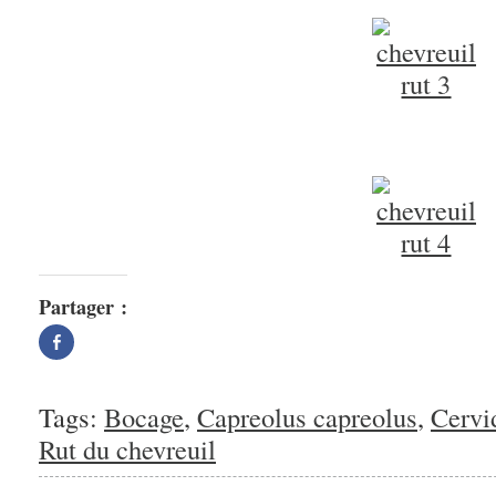
Partager :
Partager
sur
Facebook(ouvre
dans
une
nouvelle
Tags:
Bocage
,
Capreolus capreolus
,
Cervi
fenêtre)
Rut du chevreuil