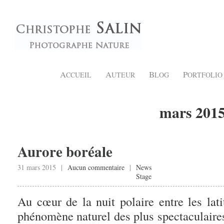
A
A
B
P
CCUEIL
UTEUR
LOG
ORTFOLIO
mars 201
Aurore boréale
31 mars 2015 |
Aucun commentaire
|
News
Stage
Au cœur de la nuit polaire entre les lat
phénomène naturel des plus spectaculaire