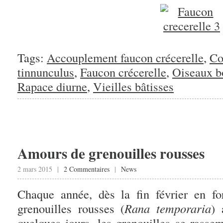
Tags:
Accouplement faucon crécerelle
,
Co
tinnunculus
,
Faucon crécerelle
,
Oiseaux b
Rapace diurne
,
Vieilles bâtisses
Amours de grenouilles rousses
2 mars 2015 |
2 Commentaires
|
News
Chaque année, dès la fin février en fo
grenouilles rousses (
Rana temporaria
) 
quelques jours, les grenouilles se rass