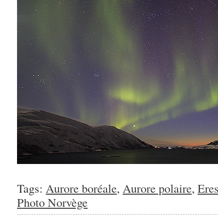
Tags:
Aurore boréale
,
Aurore polaire
,
Ere
Photo Norvège