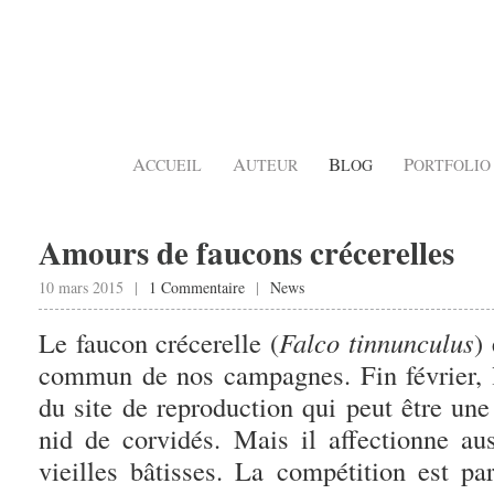
A
A
B
P
CCUEIL
UTEUR
LOG
ORTFOLIO
Amours de faucons crécerelles
10 mars 2015 |
1 Commentaire
|
News
Le faucon crécerelle (
Falco tinnunculus
)
commun de nos campagnes. Fin février, 
du site de reproduction qui peut être un
nid de corvidés. Mais il affectionne au
vieilles bâtisses. La compétition est pa