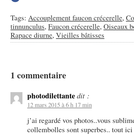
sur
Facebook(ouvre
dans
une
nouvelle
Tags:
Accouplement faucon crécerelle
,
Co
fenêtre)
tinnunculus
,
Faucon crécerelle
,
Oiseaux b
Rapace diurne
,
Vieilles bâtisses
1 commentaire
photodilettante
dit :
12 mars 2015 à 6 h 17 min
j’ai regardé vos photos..vous sublimez
collembolles sont superbes.. tout ici