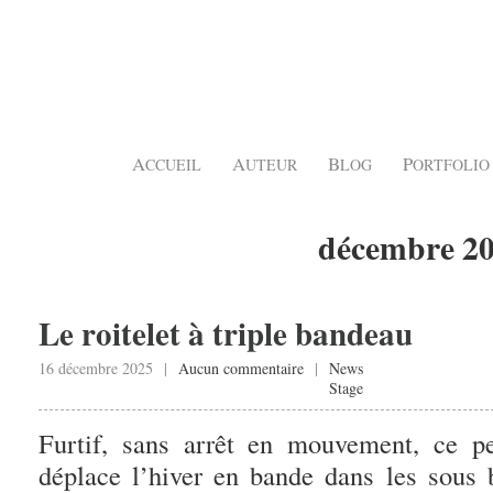
A
A
B
P
CCUEIL
UTEUR
LOG
ORTFOLIO
décembre 2
Le roitelet à triple bandeau
16 décembre 2025 |
Aucun commentaire
|
News
Stage
Furtif, sans arrêt en mouvement, ce pe
déplace l’hiver en bande dans les sous bo