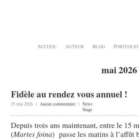
A
A
B
P
CCUEIL
UTEUR
LOG
ORTFOLIO
mai 2026
Fidèle au rendez vous annuel !
25 mai 2026 |
Aucun commentaire
|
News
Stage
Depuis trois ans maintenant, entre le 15 ma
(
Martes foina
) passe les matins à l’affût b