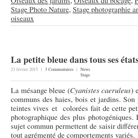
Oiseaux des jardins
,
Oiseaux du bocage
,
P
Stage Photo Nature
,
Stage photographie a
oiseaux
La petite bleue dans tous ses états
23 février 2015 |
3 Commentaires
|
News
Stage
La mésange bleue (
Cyanistes caeruleus
) 
communs des haies, bois et jardins. Son 
teintes vives et colorées fait de cette pe
photographique des plus photogéniques. 
sujet commun permettent de saisir différe
tout agrémenté de comportements variés.