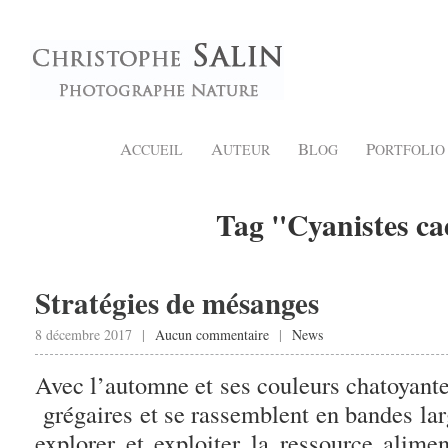
A
A
B
P
CCUEIL
UTEUR
LOG
ORTFOLIO
Tag "Cyanistes ca
Stratégies de mésanges
8 décembre 2017 |
Aucun commentaire
|
News
Avec l’automne et ses couleurs chatoyant
grégaires et se rassemblent en bandes lar
explorer et exploiter la ressource alime