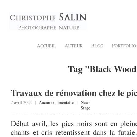
A
A
B
P
CCUEIL
UTEUR
LOG
ORTFOLIO
Tag "Black Wood
Travaux de rénovation chez le pic
7 avril 2024 |
Aucun commentaire
|
News
Stage
Début avril, les pics noirs sont en plein
chants et cris retentissent dans la futai