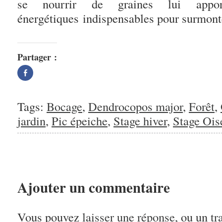
se nourrir de graines lui appor
énergétiques indispensables pour surmonte
Partager :
Partager
sur
Facebook(ouvre
dans
une
nouvelle
Tags:
Bocage
,
Dendrocopos major
,
Forêt
,
fenêtre)
jardin
,
Pic épeiche
,
Stage hiver
,
Stage Ois
Ajouter un commentaire
Vous pouvez
laisser une réponse
, ou un
tr