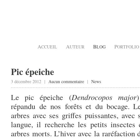
A
A
B
P
CCUEIL
UTEUR
LOG
ORTFOLIO
Pic épeiche
3 décembre 2012 |
Aucun commentaire
|
News
Le pic épeiche (
Dendrocopos major
répandu de nos forêts et du bocage. L
arbres avec ses griffes puissantes, avec
langue, il recherche les petits insectes
arbres morts. L’hiver avec la raréfaction 