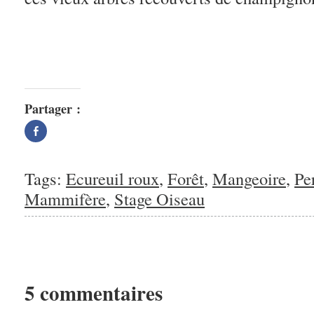
Partager :
Partager
sur
Facebook(ouvre
dans
une
nouvelle
Tags:
Ecureuil roux
,
Forêt
,
Mangeoire
,
Pe
fenêtre)
Mammifère
,
Stage Oiseau
5 commentaires