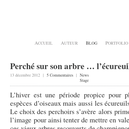
A
A
B
P
CCUEIL
UTEUR
LOG
ORTFOLIO
Perché sur son arbre … l’écureui
13 décembre 2012 |
5 Commentaires
|
News
Stage
L’hiver est une période propice pour 
espèces d’oiseaux mais aussi les écureuil
Le choix des perchoirs s’avère alors prim
l’image pour ainsi tenter de mettre en va
ces vieux arbres recouverts de champigno