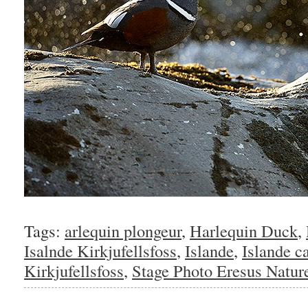
Tags:
arlequin plongeur
,
Harlequin Duck
,
Isalnde Kirkjufellsfoss
,
Islande
,
Islande c
Kirkjufellsfoss
,
Stage Photo Eresus Natur