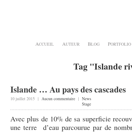
A
A
B
P
CCUEIL
UTEUR
LOG
ORTFOLIO
Tag "Islande ri
Islande … Au pays des cascades
10 juillet 2015 |
Aucun commentaire
|
News
Stage
Avec plus de 10% de sa superficie recouve
une terre d’eau parcourue par de nombr