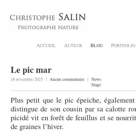
A
A
B
P
CCUEIL
UTEUR
LOG
ORTFOLIO
Le pic mar
18 novembre 2025 |
Aucun commentaire
|
News
Stage
Plus petit que le pic épeiche, également
distingue de son cousin par sa calotte ro
picidé vit en forêt de feuillus et se nourr
de graines l’hiver.