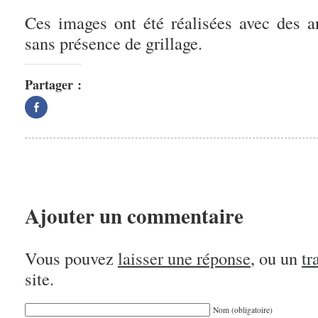
Ces images ont été réalisées avec des a
sans présence de grillage.
Partager :
Partager
sur
Facebook(ouvre
dans
une
nouvelle
fenêtre)
Ajouter un commentaire
Vous pouvez
laisser une réponse
, ou un
tr
site.
Nom (obligatoire)