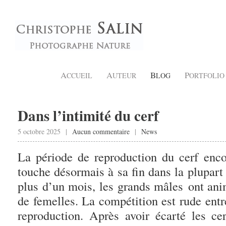
A
A
B
P
CCUEIL
UTEUR
LOG
ORTFOLIO
Dans l’intimité du cerf
5 octobre 2025 |
Aucun commentaire
|
News
La période de reproduction du cerf enc
touche désormais à sa fin dans la plupart
plus d’un mois, les grands mâles ont anim
de femelles. La compétition est rude entr
reproduction. Après avoir écarté les c