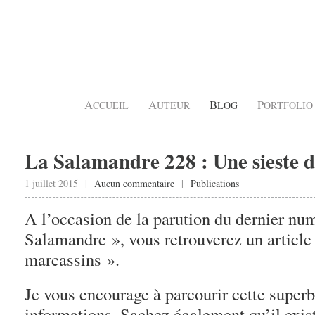
A
A
B
P
CCUEIL
UTEUR
LOG
ORTFOLIO
La Salamandre 228 : Une sieste 
1 juillet 2015 |
Aucun commentaire
|
Publications
A l’occasion de la parution du dernier nu
Salamandre », vous retrouverez un article 
marcassins ».
Je vous encourage à parcourir cette superb
informations. Sachez également qu’il exis