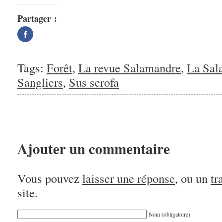
Partager :
Partager
sur
Facebook(ouvre
dans
une
nouvelle
Tags:
Forêt
,
La revue Salamandre
,
La Sal
fenêtre)
Sangliers
,
Sus scrofa
Ajouter un commentaire
Vous pouvez
laisser une réponse
, ou un
tr
site.
Nom (obligatoire)