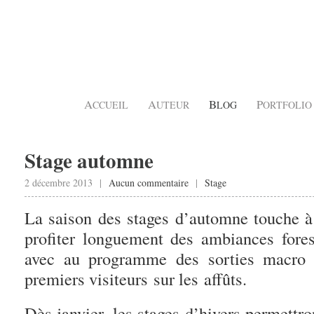
A
A
B
P
CCUEIL
UTEUR
LOG
ORTFOLIO
Stage automne
2 décembre 2013 |
Aucun commentaire
|
Stage
La saison des stages d’automne touche à 
profiter longuement des ambiances fore
avec au programme des sorties macro 
premiers visiteurs sur les affûts.
Dès janvier, les stages d’hivers permettro