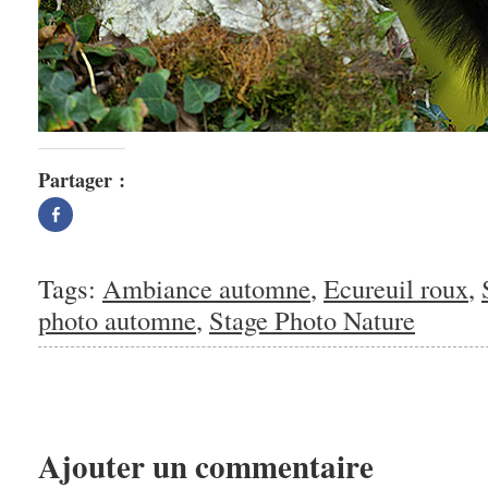
Partager :
Partager
sur
Facebook(ouvre
dans
une
nouvelle
Tags:
Ambiance automne
,
Ecureuil roux
,
fenêtre)
photo automne
,
Stage Photo Nature
Ajouter un commentaire