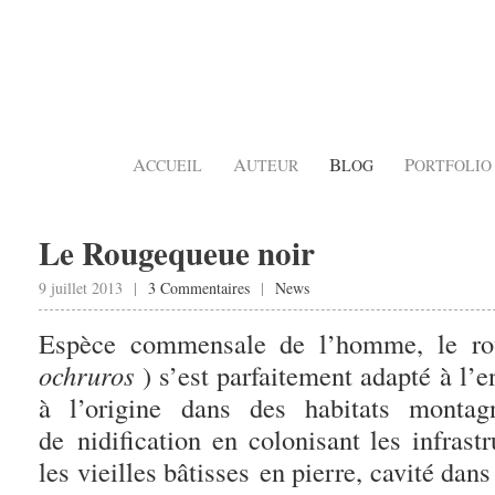
A
A
B
P
CCUEIL
UTEUR
LOG
ORTFOLIO
Le Rougequeue noir
9 juillet 2013 |
3 Commentaires
|
News
Espèce commensale de l’homme, le ro
ochruros
) s’est parfaitement adapté à l
à l’origine dans des habitats montag
de nidification en colonisant les infras
les vieilles bâtisses en pierre, cavité dan