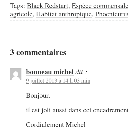
nouvelle
Tags:
Black Redstart
,
Espèce commensale
fenêtre)
agricole
,
Habitat anthropique
,
Phoenicuru
3 commentaires
bonneau michel
dit :
9 juillet 2013 à 14 h 03 min
Bonjour,
il est joli aussi dans cet encadremen
Cordialement Michel