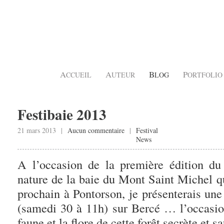
A
A
B
P
CCUEIL
UTEUR
LOG
ORTFOLIO
Festibaie 2013
21 mars 2013 |
Aucun commentaire
|
Festival
News
A l’occasion de la première édition du 
nature de la baie du Mont Saint Michel q
prochain à Pontorson, je présenterais une
(samedi 30 à 11h) sur Bercé … l’occasion
faune et la flore de cette forêt secrète et s