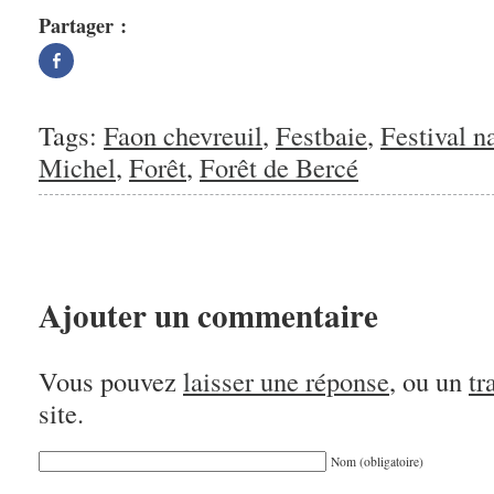
Partager :
Partager
sur
Facebook(ouvre
dans
une
nouvelle
Tags:
Faon chevreuil
,
Festbaie
,
Festival n
fenêtre)
Michel
,
Forêt
,
Forêt de Bercé
Ajouter un commentaire
Vous pouvez
laisser une réponse
, ou un
tr
site.
Nom (obligatoire)