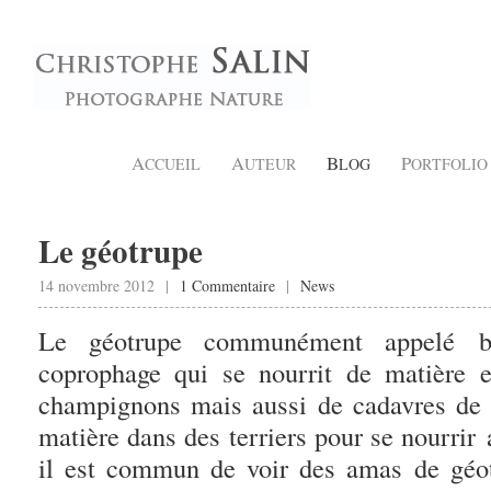
A
A
B
P
CCUEIL
UTEUR
LOG
ORTFOLIO
Le géotrupe
14 novembre 2012 |
1 Commentaire
|
News
Le géotrupe communément appelé bo
coprophage qui se nourrit de matière 
champignons mais aussi de cadavres de d
matière dans des terriers pour se nourrir a
il est commun de voir des amas de géot