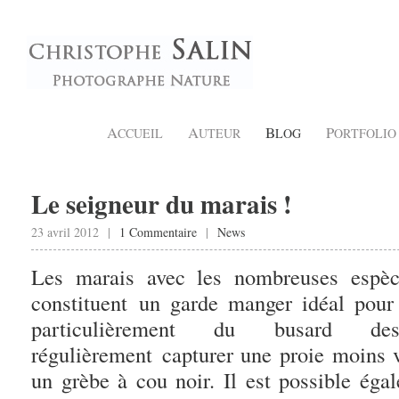
A
A
B
P
CCUEIL
UTEUR
LOG
ORTFOLIO
Le seigneur du marais !
23 avril 2012 |
1 Commentaire
|
News
Les marais avec les nombreuses espèc
constituent un garde manger idéal pour 
particulièrement du busard d
régulièrement capturer une proie moins v
un grèbe à cou noir. Il est possible éga