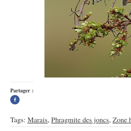
Partager :
Partager
sur
Facebook(ouvre
dans
une
nouvelle
Tags:
Marais
,
Phragmite des joncs
,
Zone 
fenêtre)