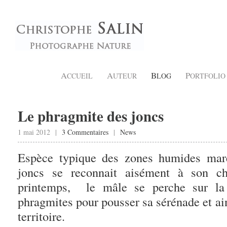
A
A
B
P
CCUEIL
UTEUR
LOG
ORTFOLIO
Le phragmite des joncs
1 mai 2012 |
3 Commentaires
|
News
Espèce typique des zones humides maré
joncs se reconnait aisément à son c
printemps, le mâle se perche sur la
phragmites pour pousser sa sérénade et ain
territoire.