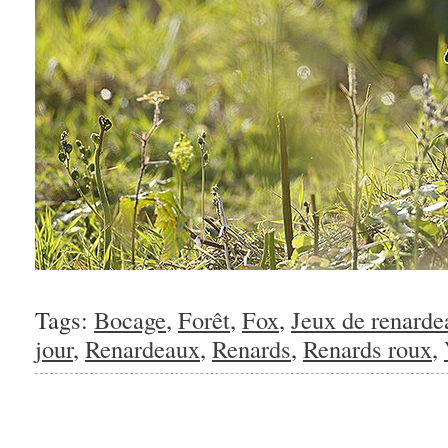
Tags:
Bocage
,
Forêt
,
Fox
,
Jeux de renarde
jour
,
Renardeaux
,
Renards
,
Renards roux
,