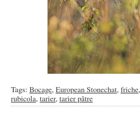
Tags:
Bocage
,
European Stonechat
,
friche
rubicola
,
tarier
,
tarier pâtre