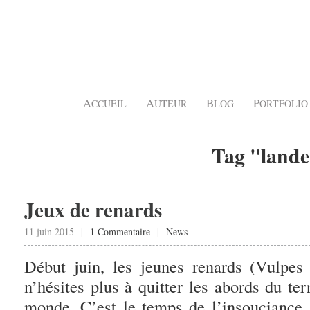
A
A
B
P
CCUEIL
UTEUR
LOG
ORTFOLIO
Tag "land
Jeux de renards
11 juin 2015 |
1 Commentaire
|
News
Début juin, les jeunes renards (Vulpes
n’hésites plus à quitter les abords du te
monde. C’est le temps de l’insouciance.