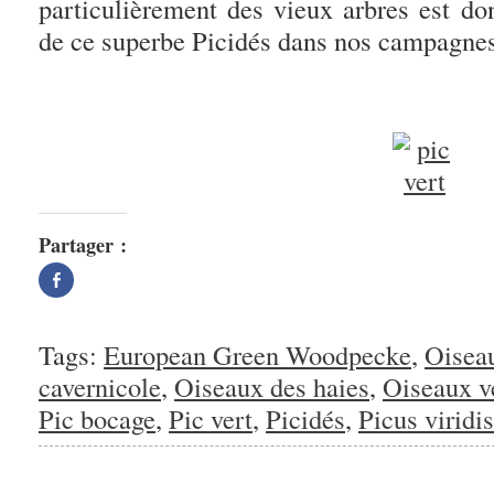
particulièrement des vieux arbres est do
de ce superbe Picidés dans nos campagnes
Partager :
Partager
sur
Facebook(ouvre
dans
une
nouvelle
Tags:
European Green Woodpecke
,
Oisea
fenêtre)
cavernicole
,
Oiseaux des haies
,
Oiseaux v
Pic bocage
,
Pic vert
,
Picidés
,
Picus viridis