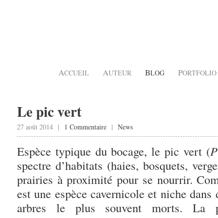
A
A
B
P
CCUEIL
UTEUR
LOG
ORTFOLIO
Le pic vert
27 août 2014 |
1 Commentaire
|
News
Espèce typique du bocage, le pic vert (
P
spectre d’habitats (haies, bosquets, verg
prairies à proximité pour se nourrir. Com
est une espèce cavernicole et niche dans 
arbres le plus souvent morts. La p