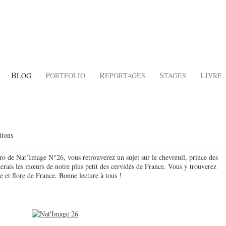
B
P
R
S
L
LOG
ORTFOLIO
EPORTAGES
TAGES
IVRE
tions
ro de Nat’Image N°26, vous retrouverez un sujet sur le chevreuil, prince des
enterais les mœurs de notre plus petit des cervidés de France. Vous y trouverez
e et flore de France. Bonne lecture à tous !