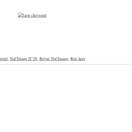
reuil
,
Nat'Image N°26
,
Revue Nat'Image
,
Roe deer