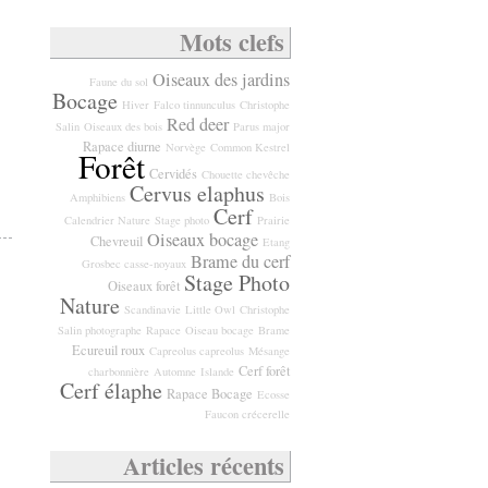
Mots clefs
Oiseaux des jardins
Faune du sol
Bocage
Hiver
Falco tinnunculus
Christophe
Red deer
Salin
Oiseaux des bois
Parus major
Rapace diurne
Norvège
Common Kestrel
Forêt
Cervidés
Chouette chevêche
Cervus elaphus
Amphibiens
Bois
Cerf
Calendrier Nature
Stage photo
Prairie
Oiseaux bocage
Chevreuil
Etang
Brame du cerf
Grosbec casse-noyaux
Stage Photo
Oiseaux forêt
Nature
Scandinavie
Little Owl
Christophe
Salin photographe
Rapace
Oiseau bocage
Brame
Ecureuil roux
Capreolus capreolus
Mésange
Cerf forêt
charbonnière
Automne
Islande
Cerf élaphe
Rapace Bocage
Ecosse
Faucon crécerelle
Articles récents