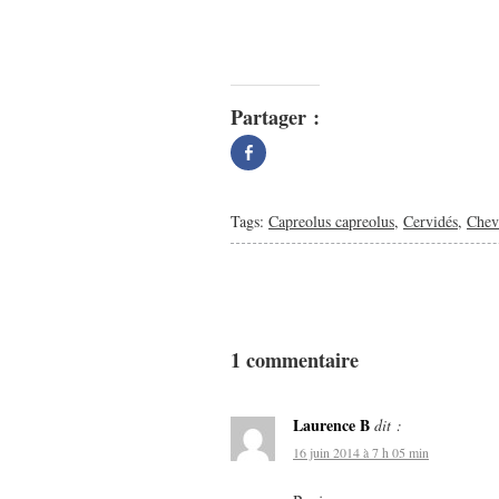
Partager :
Partager
sur
Facebook(ouvre
dans
une
nouvelle
Tags:
Capreolus capreolus
,
Cervidés
,
Chev
fenêtre)
1 commentaire
Laurence B
dit :
16 juin 2014 à 7 h 05 min