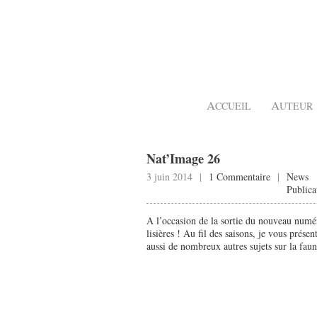
A
A
CCUEIL
UTEUR
Nat’Image 26
3 juin 2014 |
1 Commentaire
|
News
Publica
A l’occasion de la sortie du nouveau numé
lisières ! Au fil des saisons, je vous prés
aussi de nombreux autres sujets sur la faun