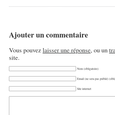
Facebook(ouvre
dans
une
nouvelle
fenêtre)
Ajouter un commentaire
Vous pouvez
laisser une réponse
, ou un
tr
site.
Nom (obligatoire)
Email (ne sera pas publié) (obli
Site internet