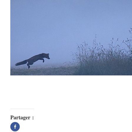
Partager :
Partager
sur