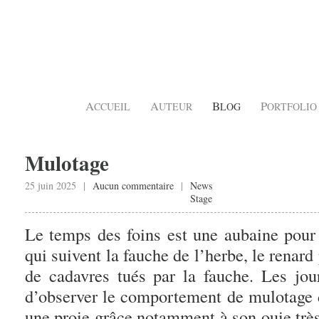
A
A
B
P
CCUEIL
UTEUR
LOG
ORTFOLIO
Mulotage
25 juin 2025 |
Aucun commentaire
|
News
Stage
Le temps des foins est une aubaine pour 
qui suivent la fauche de l’herbe, le renard
de cadavres tués par la fauche. Les jour
d’observer le comportement de mulotage d
une proie grâce notamment à son ouie très