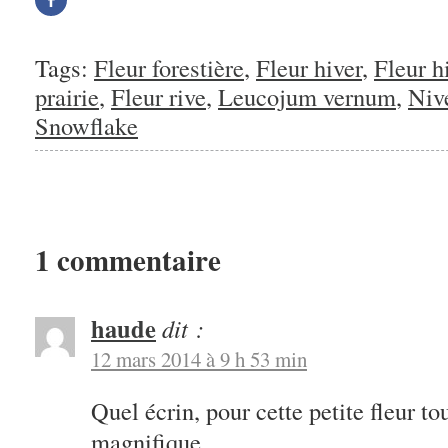
sur
Facebook(ouvre
dans
une
nouvelle
Tags:
Fleur forestière
,
Fleur hiver
,
Fleur h
fenêtre)
prairie
,
Fleur rive
,
Leucojum vernum
,
Niv
Snowflake
1 commentaire
haude
dit :
12 mars 2014 à 9 h 53 min
Quel écrin, pour cette petite fleur to
magnifique