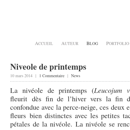
A
A
B
P
CCUEIL
UTEUR
LOG
ORTFOLIO
Niveole de printemps
10 mars 2014 |
1 Commentaire
|
News
La nivéole de printemps (
Leucojum v
fleurit dès fin de l’hiver vers la fin
confondue avec la perce-neige, ces deux 
fleurs bien distinctes avec les petites t
pétales de la nivéole. La nivéole se renc