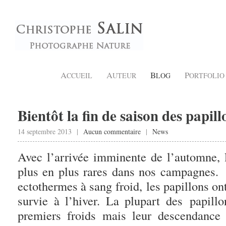
A
A
B
P
CCUEIL
UTEUR
LOG
ORTFOLIO
Bientôt la fin de saison des papil
14 septembre 2013 |
Aucun commentaire
|
News
Avec l’arrivée imminente de l’automne, l
plus en plus rares dans nos campagnes
ectothermes à sang froid, les papillons o
survie à l’hiver. La plupart des papill
premiers froids mais leur descendance 