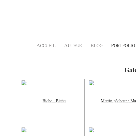
A
A
B
P
CCUEIL
UTEUR
LOG
ORTFOLIO
Gale