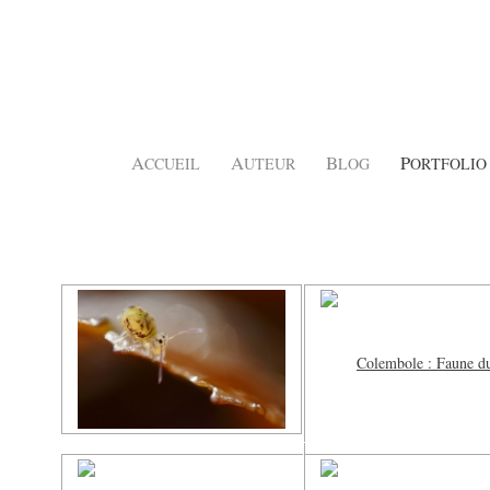
A
A
B
P
CCUEIL
UTEUR
LOG
ORTFOLIO